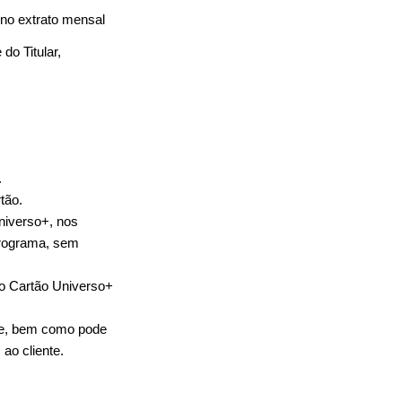
 no extrato mensal
do Titular,
.
tão.
niverso+, nos
Programa, sem
ao Cartão Universo+
te, bem como pode
ao cliente.