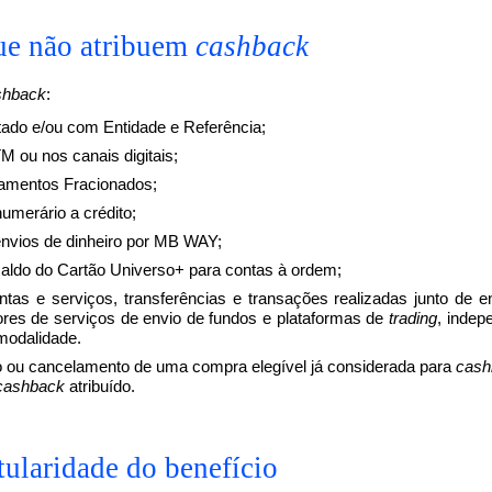
ue não atribuem
cashback
shback
:
ado e/ou com Entidade e Referência;
ou nos canais digitais;
amentos Fracionados;
umerário a crédito;
envios de dinheiro por MB WAY;
saldo do Cartão Universo+ para contas à ordem;
as e serviços, transferências e transações realizadas junto de e
ores de serviços de envio de fundos e plataformas de
trading
, inde
modalidade.
 ou cancelamento de uma compra elegível já considerada para
cash
cashback
atribuído.
tularidade do benefício