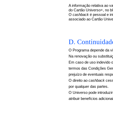
A informação relativa ao v
do Cartão Universo+, no bl
O
cashback
é pessoal e in
associado ao Cartão Unive
D. Continuidade
O Programa depende da vig
Na renovação ou substitui
Em caso de uso indevido ou
termos das Condições Ger
prejuízo de eventuais resp
O direito ao
cashback
cess
por qualquer das partes.
O Universo pode introduzi
atribuir benefícios adici