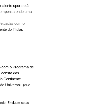
cliente opor-se à
recompensa onde uma
fetuadas com o
nte do Titular,
do com o Programa de
e consta das
lo Continente
tão Universo+ (que
undo. Excluem-se as