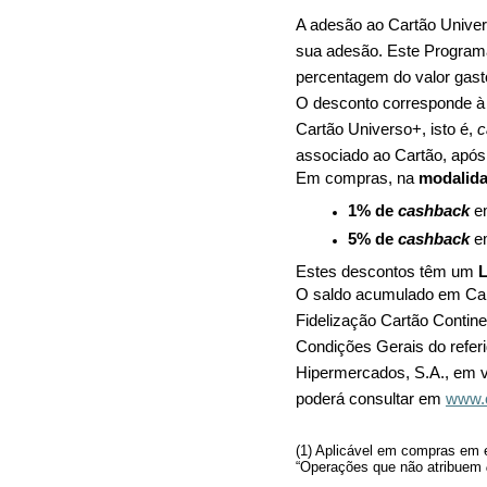
A adesão ao Cartão Univer
sua adesão. Este Program
percentagem do valor gas
O desconto corresponde à
Cartão Universo+, isto é,
c
associado ao Cartão, após 
Em compras, na
modalid
1% de
cashback
e
5% de
cashback
e
Estes descontos têm um
O saldo acumulado em Cart
Fidelização Cartão Contine
Condições Gerais do refer
Hipermercados, S.A., em
poderá consultar em
www.c
(1) Aplicável em compras em 
“Operações que não atribuem