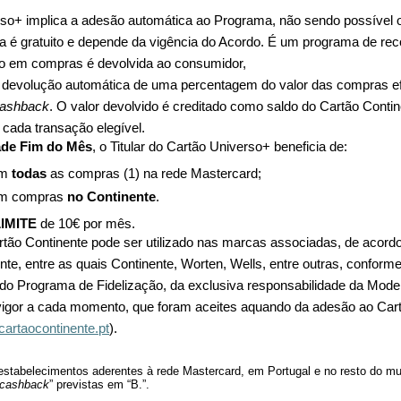
so+ implica a adesão automática ao Programa, não sendo possível o 
a é gratuito e depende da vigência do Acordo. É um programa de 
to em compras é devolvida ao consumidor,
 devolução automática de uma percentagem do valor das compras e
ashback
. O valor devolvido é creditado como saldo do Cartão Contine
cada transação elegível.
ade Fim do Mês
, o Titular do Cartão Universo+ beneficia de:
m
todas
as compras (1) na rede Mastercard;
m compras
no Continente
.
LIMITE
de 10€ por mês.
ão Continente pode ser utilizado nas marcas associadas, de acor
nte, entre as quais Continente, Worten, Wells, entre outras, conform
ido Programa de Fidelização, da exclusiva responsabilidade da Mode
vigor a cada momento, que foram aceites aquando da adesão ao Car
artaocontinente.pt
).
estabelecimentos aderentes à rede Mastercard, em Portugal e no resto do m
cashback
” previstas em “B.”.